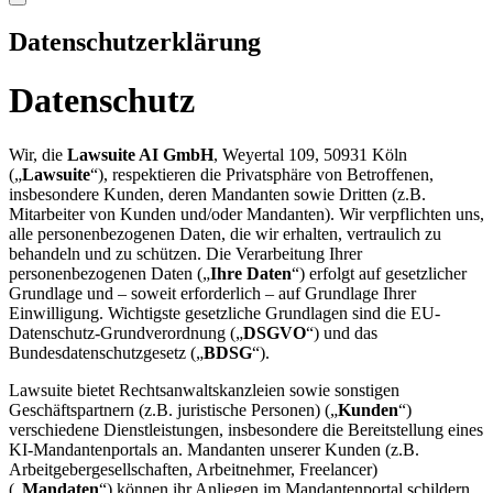
Datenschutzerklärung
Datenschutz
Wir, die
Lawsuite AI GmbH
, Weyertal 109, 50931 Köln
(„
Lawsuite
“), respektieren die Privatsphäre von Betroffenen,
insbesondere Kunden, deren Mandanten sowie Dritten (z.B.
Mitarbeiter von Kunden und/oder Mandanten). Wir verpflichten uns,
alle personenbezogenen Daten, die wir erhalten, vertraulich zu
behandeln und zu schützen. Die Verarbeitung Ihrer
personenbezogenen Daten („
Ihre Daten
“) erfolgt auf gesetzlicher
Grundlage und – soweit erforderlich – auf Grundlage Ihrer
Einwilligung. Wichtigste gesetzliche Grundlagen sind die EU-
Datenschutz-Grundverordnung („
DSGVO
“) und das
Bundesdatenschutzgesetz („
BDSG
“).
Lawsuite bietet Rechtsanwaltskanzleien sowie sonstigen
Geschäftspartnern (z.B. juristische Personen) („
Kunden
“)
verschiedene Dienstleistungen, insbesondere die Bereitstellung eines
KI-Mandantenportals an. Mandanten unserer Kunden (z.B.
Arbeitgebergesellschaften, Arbeitnehmer, Freelancer)
(„
Mandaten
“) können ihr Anliegen im Mandantenportal schildern