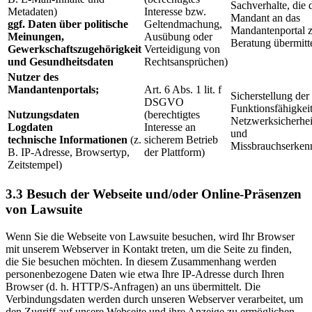
Sachverhalte, die 
Metadaten)
Interesse bzw.
Mandant an das
ggf. Daten über politische
Geltendmachung,
Mandantenportal 
Meinungen,
Ausübung oder
Beratung übermitte
Gewerkschaftszugehörigkeit
Verteidigung von
und Gesundheitsdaten
Rechtsansprüchen)
Nutzer des
Mandantenportals;
Art. 6 Abs. 1 lit. f
Sicherstellung der
DSGVO
Funktionsfähigkeit
Nutzungsdaten
(berechtigtes
Netzwerksicherhei
Logdaten
Interesse an
und
technische Informationen
(z.
sicherem Betrieb
Missbrauchserken
B. IP-Adresse, Browsertyp,
der Plattform)
Zeitstempel)
3.3 Besuch der Webseite und/oder Online-Präsenzen
von Lawsuite
Wenn Sie die Webseite von Lawsuite besuchen, wird Ihr Browser
mit unserem Webserver in Kontakt treten, um die Seite zu finden,
die Sie besuchen möchten. In diesem Zusammenhang werden
personenbezogene Daten wie etwa Ihre IP-Adresse durch Ihren
Browser (d. h. HTTP/S-Anfragen) an uns übermittelt. Die
Verbindungsdaten werden durch unseren Webserver verarbeitet, um
den Zugriff auf unsere Webseite und ihre Anzeige zu ermöglichen.