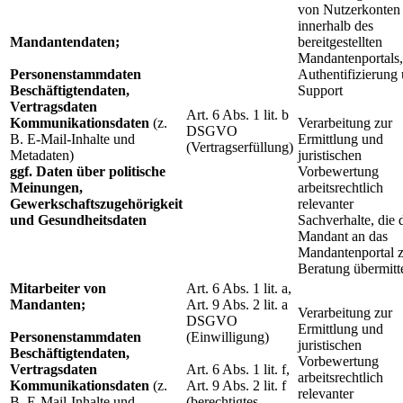
von Nutzerkonten
innerhalb des
Mandantendaten;
bereitgestellten
Mandantenportals,
Personenstammdaten
Authentifizierung
Beschäftigtendaten,
Support
Vertragsdaten
Art. 6 Abs. 1 lit. b
Kommunikationsdaten
(z.
Verarbeitung zur
DSGVO
B. E-Mail-Inhalte und
Ermittlung und
(Vertragserfüllung)
Metadaten)
juristischen
ggf. Daten über politische
Vorbewertung
Meinungen,
arbeitsrechtlich
Gewerkschaftszugehörigkeit
relevanter
und Gesundheitsdaten
Sachverhalte, die 
Mandant an das
Mandantenportal 
Beratung übermitte
Mitarbeiter von
Art. 6 Abs. 1 lit. a,
Mandanten;
Art. 9 Abs. 2 lit. a
Verarbeitung zur
DSGVO
Ermittlung und
Personenstammdaten
(Einwilligung)
juristischen
Beschäftigtendaten,
Vorbewertung
Vertragsdaten
Art. 6 Abs. 1 lit. f,
arbeitsrechtlich
Kommunikationsdaten
(z.
Art. 9 Abs. 2 lit. f
relevanter
B. E-Mail-Inhalte und
(berechtigtes